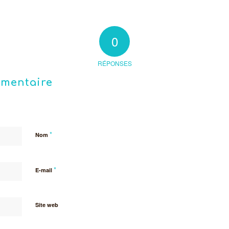
0
RÉPONSES
mmentaire
*
Nom
*
E-mail
Site web