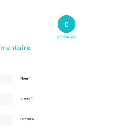
0
RÉPONSES
mmentaire
*
Nom
*
E-mail
Site web