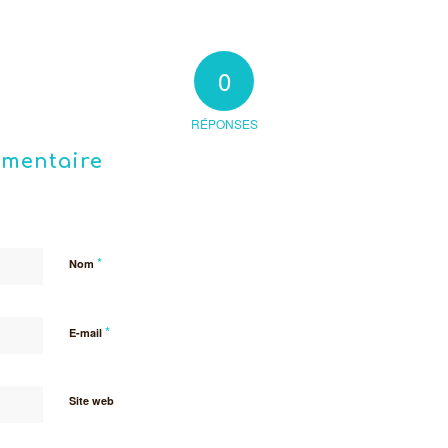
0
RÉPONSES
mmentaire
*
Nom
*
E-mail
Site web