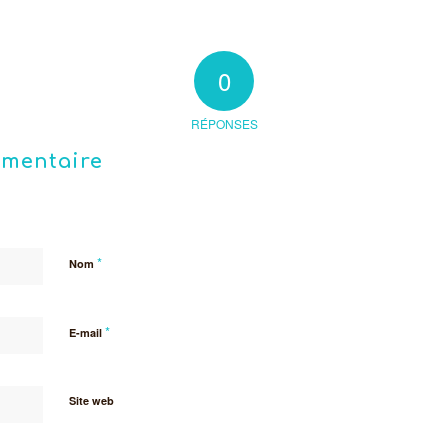
0
RÉPONSES
mmentaire
*
Nom
*
E-mail
Site web