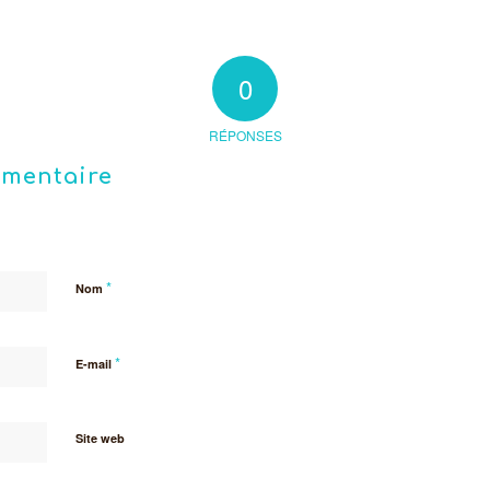
0
RÉPONSES
mmentaire
*
Nom
*
E-mail
Site web