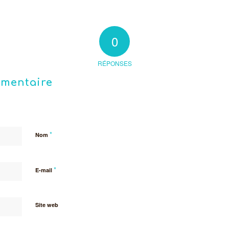
0
RÉPONSES
mmentaire
*
Nom
*
E-mail
Site web