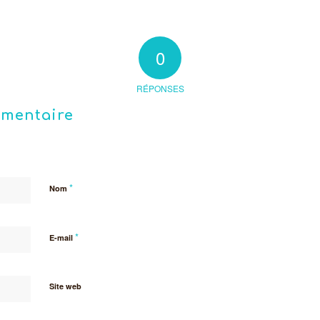
0
RÉPONSES
mmentaire
*
Nom
*
E-mail
Site web