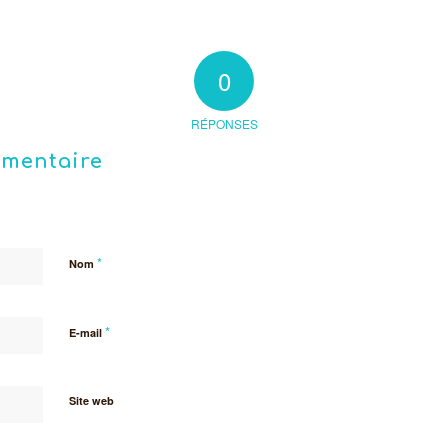
0
RÉPONSES
mmentaire
*
Nom
*
E-mail
Site web