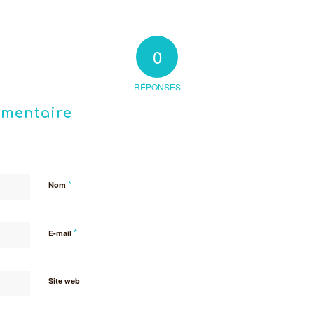
0
RÉPONSES
mmentaire
*
Nom
*
E-mail
Site web