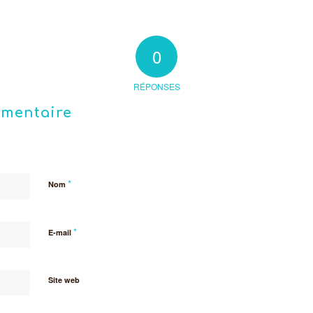
0
RÉPONSES
mmentaire
*
Nom
*
E-mail
Site web